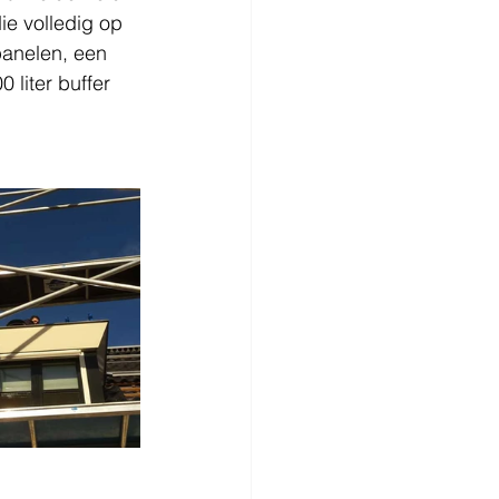
e volledig op 
panelen, een 
liter buffer  