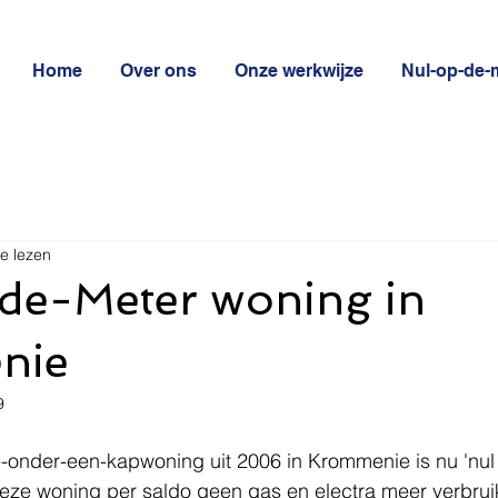
Home
Over ons
Onze werkwijze
Nul-op-de-
e lezen
de-Meter woning in
nie
9
-onder-een-kapwoning uit 2006 in Krommenie is nu 'nul 
eze woning per saldo geen gas en electra meer verbruik