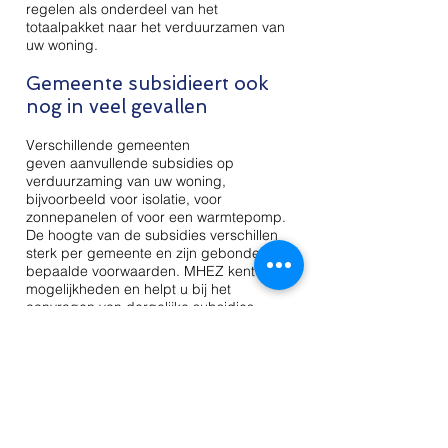
regelen als onderdeel van het
totaalpakket naar het verduurzamen van
uw woning.
Gemeente subsidieert ook
nog in veel gevallen
Verschillende gemeenten
geven aanvullende subsidies op
verduurzaming van uw woning,
bijvoorbeeld voor isolatie, voor
zonnepanelen of voor een warmtepomp.
De hoogte van de subsidies verschillen
sterk per gemeente en zijn gebonden aan
bepaalde voorwaarden. MHEZ kent de
mogelijkheden en helpt u bij het
aanvragen van dergelijke subsidies.
Maak gebruik van saldering
wetgeving eigen opwek
Bij een nul-op-meter-woning maakt u
gebruik van eigen opgewerkte energie.