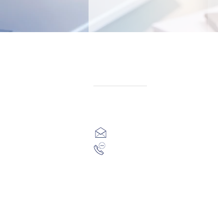
Contact
MijnHuisEnergieZuinig
Pellekaanstraat 40
1541LM Koog aan de Zaan
info@mijnhuisenergiezuinig.n
06-51047078