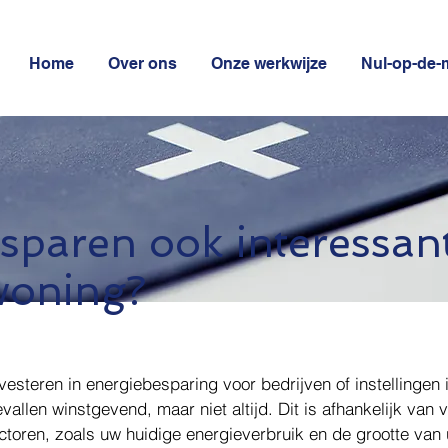
Home
Over ons
Onze werkwijze
Nul-op-de-
esparen ook interessan
woning?
vesteren in energiebesparing voor bedrijven of instellingen i
vallen winstgevend, maar niet altijd. Dit is afhankelijk van 
ctoren, zoals uw huidige energieverbruik en de grootte van