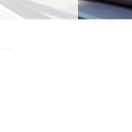
gespecialiseerd in het
erduurzaming van uw
de-meter'. Door onze nauwe
e gerenommeerde
r een optimaal resultaat.
ning haalbaar door de juiste
een simpele optelsom van
ij doen wat we beloven.