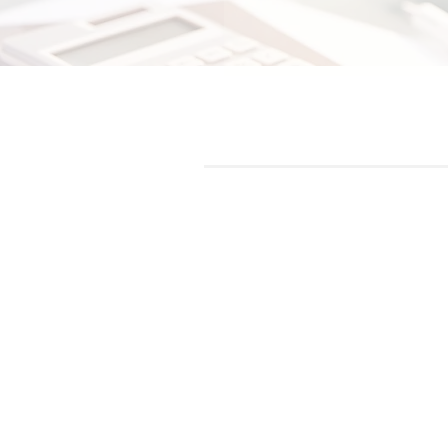
MijnHuisEnergieZuinig (MHEZ) is 
ontwerpen en uitvoeren van de v
woning. Wij streven naar 'nul-op-
samenwerking met verschillend
installatiebedrijven zorgen we voo
l
Nul op de meter is voor iedere wo
keuzes van maatregelen. Het is g
technieken, maar meer dan dat. W