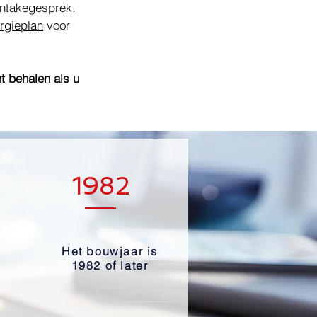
intakegesprek.
rgieplan
voor
t behalen als u
1982
Het bouwjaar is
1982 of later
Back to Top