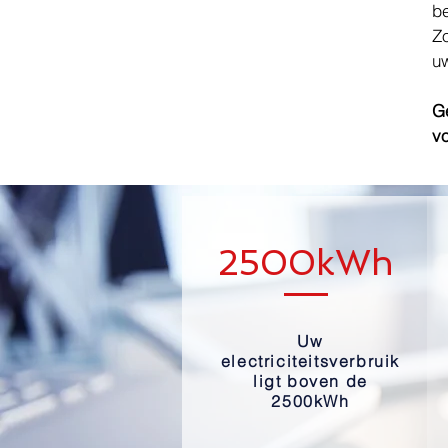
be
Zo
uw
Ge
vo
2500kWh
Uw
electriciteitsverbruik
ligt boven de
2500kWh