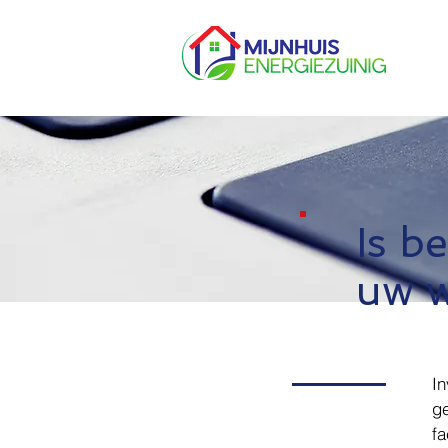
Is b
uw 
In
ge
fa